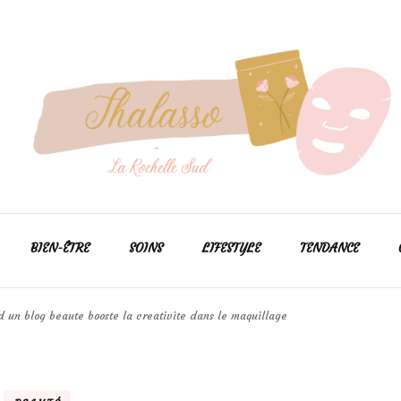
Pour prendre soin de votre peau efficacement
Thalasso larochellesud
BIEN-ÊTRE
SOINS
LIFESTYLE
TENDANCE
d un blog beaute booste la creativite dans le maquillage