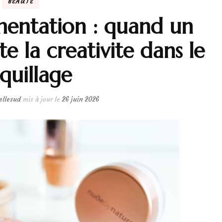
BEAUTÉ
imentation : quand un
e la creativite dans le
quillage
ellesud
mis à jour le
26 juin 2026