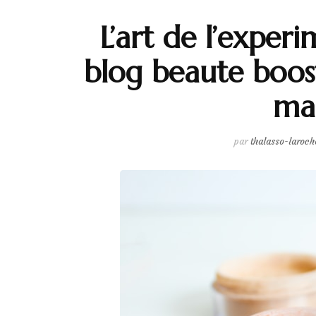
L’art de l’exper
blog beaute boost
ma
par
thalasso-laroch