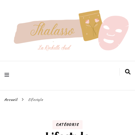
Pour prendre soin de votre peau efficacement
Thalasso
larochellesud
Accueil
Lifestyle
CATÉGORIE