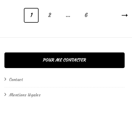
Pagination
1
2
…
6
Page
Page
Page
des
publications
POUR ME CONTACTER
Contact
Mentions légales