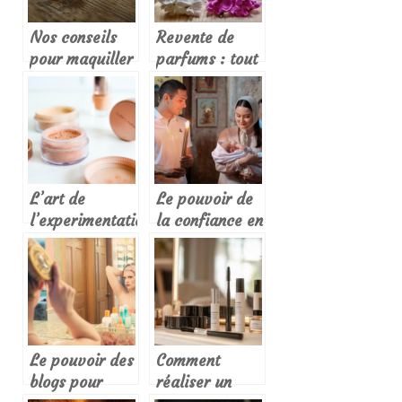
cheveux
tendance
Nos conseils
Revente de
pour maquiller
parfums : tout
les yeux avec
ce qu’il faut
un crayon
savoir
L’art de
Le pouvoir de
l’experimentation
la confiance en
: quand un blog
soi : Comment
beaute booste
un blog beaute
la creativite
peut vous
dans le
aider a vous
maquillage
sentir
eblouissante
Le pouvoir des
Comment
blogs pour
réaliser un