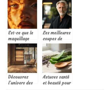
creer votre
browlift à
rituel de
domicile :
lecture et vous
astuces et
accorder du
conseils
temps pour
pratiques
vous
Est-ce que le
Les meilleures
maquillage
coupes de
abîme la peau
cheveux pour
? Guide des
homme de 60
mauvaises
ans en 2025 :
habitudes à
sublimer ses
corriger
cheveux gris
avec élégance
Découvrez
Astuces santé
l’univers des
et beauté pour
parfums de
une routine
niche avec une
naturelle et
boutique à
efficace
Grenoble