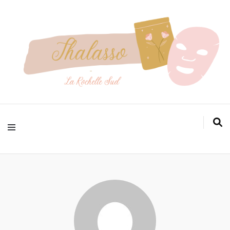
Pour prendre soin de votre peau efficacement
Thalasso
larochellesud