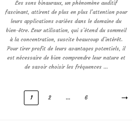
Les sons binauraux, un phénomène auditif
fascinant, attirent de plus en plus l’attention pour
leurs applications variées dans le domaine du
bien-être. Leur utilisation, qui s’étend du sommeil
à la concentration, suscite beaucoup d’intérêt.
Pour tirer profit de leurs avantages potentiels, il
est nécessaire de bien comprendre leur nature et
de savoir choisir les fréquences …
Pagination
1
2
…
6
Page
Page
Page
des
publications