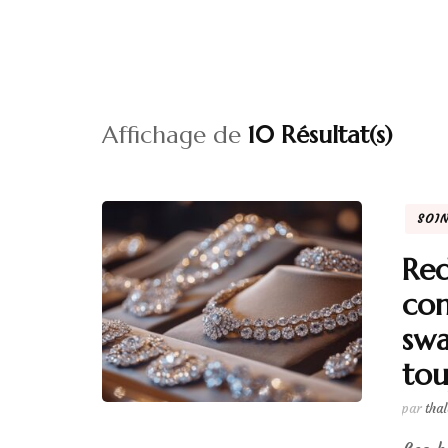
Affichage de
10 Résultat(s)
SOI
Red
com
swa
tou
par
tha