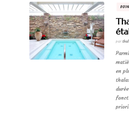
SOI
Tha
éta
par
tha
Parmi
matiè
en pl
thala
durée
fonct
prior