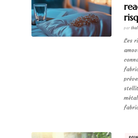
rea
ris
par
tha
Les r
amovi
conna
fabri
préve
stell
métal
fabri
SOI