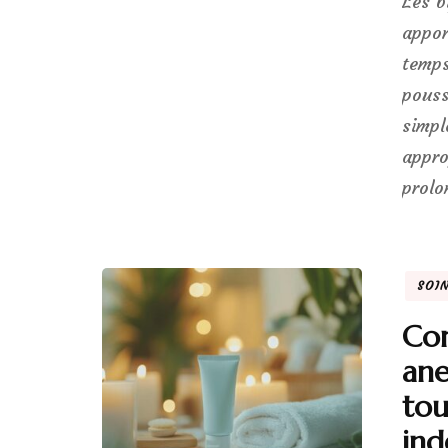
Les b
appor
temps
pouss
simpl
appro
prolo
SOI
Co
ane
tou
ind