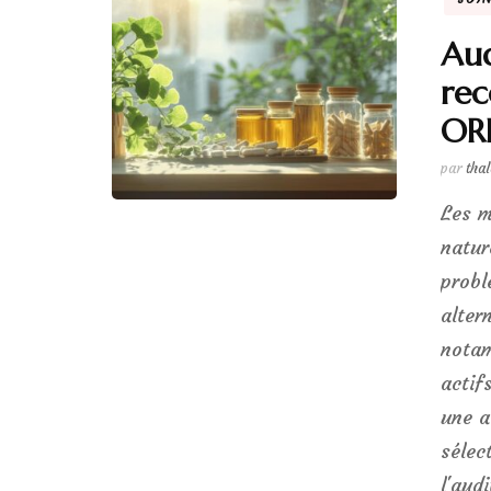
Aud
re
ORL
par
tha
Les m
natur
probl
alter
notam
actif
une a
sélec
l'aud