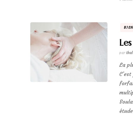
BIE
Les
par
tha
La pl
C’est
forfa
multi
Soula
étude