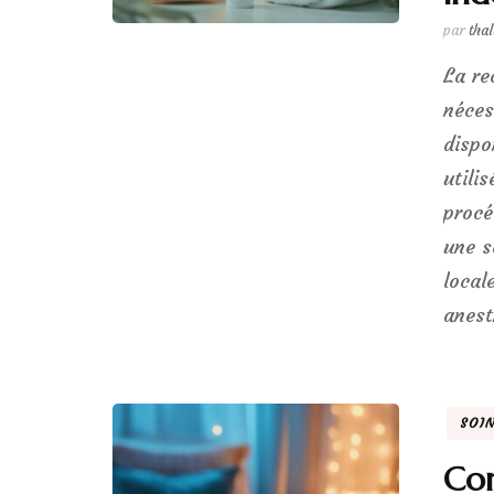
par
tha
La re
néces
dispo
utili
procé
une s
local
anest
SOI
Com