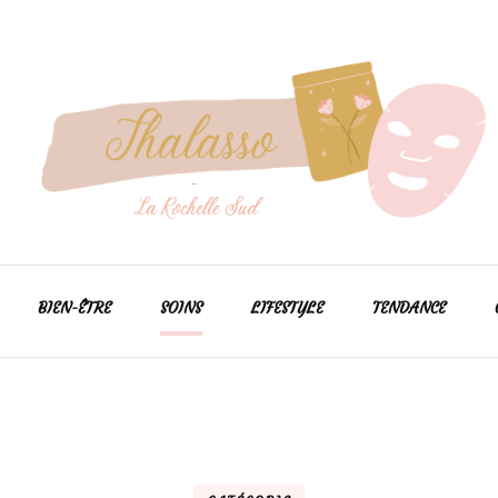
Pour prendre soin de votre peau efficacement
Thalasso larochellesud
BIEN-ÊTRE
SOINS
LIFESTYLE
TENDANCE