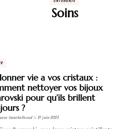
CATÉGORIE
Soins
NS
onner vie a vos cristaux :
ment nettoyer vos bijoux
rovski pour qu’ils brillent
jours ?
lasso-larochellesud
le
21 juin 2025