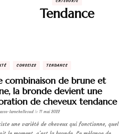
CATÉGORIE
Tendance
UTÉ
CONSEILS
TENDANCE
 combinaison de brune et
ne, la bronde devient une
oration de cheveux tendance
lasso-larochellesud
le
11 mai 2022
existe une variété de cheveux qui fonctionne, quel
oit le moment, c’est la bronde. Le mélange de