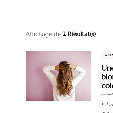
Affichage de
2 Résultat(s)
BEA
Une
blo
col
par
tha
S’il 
que s