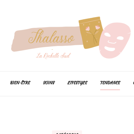
Pour prendre soin de votre peau efficacement
Thalasso larochellesud
BIEN-ÊTRE
SOINS
LIFESTYLE
TENDANCE