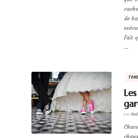
cache
de ba
exécu
fait 
…
TEN
Les
gar
par
tha
Chacu
chaus