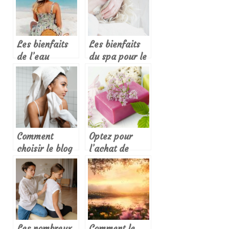
institut de
beaute bio ?
Les bienfaits
Les bienfaits
de l’eau
du spa pour le
thermale pour
corps
votre
protection
solaire
Comment
Optez pour
choisir le blog
l’achat de
lifestyle
savon bio en
parfait pour
ligne : les
correspondre a
bonnes raisons
votre style de
vie
Les nombreux
Comment le