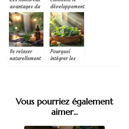
avantages du
développement
massage
personnel peut
Renata
transformer
votre vie au
quotidien
Se relaxer
Pourquoi
naturellement
intégrer les
grâce aux
épinards à son
bienfaits du
alimentation
CBD
quotidienne ?
Vous pourriez également
Navigation
aimer...
d'article