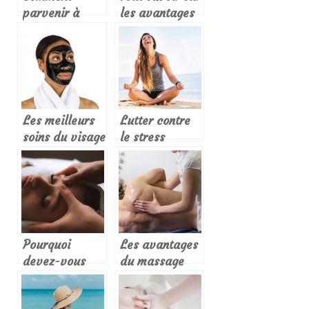
parvenir à
les avantages
cultiver le bien
du shampoing
être en soi-
solide.
même?
Les meilleurs
Lutter contre
soins du visage
le stress
pour affronter
naturellement
l’été
Pourquoi
Les avantages
devez-vous
du massage
absolument
pour le corps
visiter cet